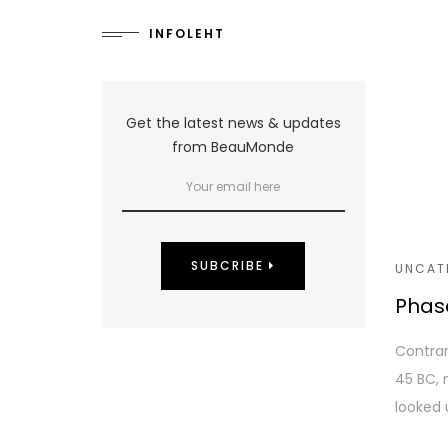
INFOLEHT
Get the latest news & updates
from BeauMonde
SUBCRIBE
UNCAT
Phase
Contrar
45 BC, 
looked 