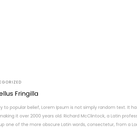
EGORIZED
llus Fringilla
y to popular belief, Lorem Ipsum is not simply random text. It has 
making it over 2000 years old. Richard McClintock, a Latin profe
up one of the more obscure Latin words, consectetur, from a L