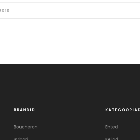
2018
BRÄNDID
KATEGOORIA
Boucheron
Ehted
Bvlgari
Kellad