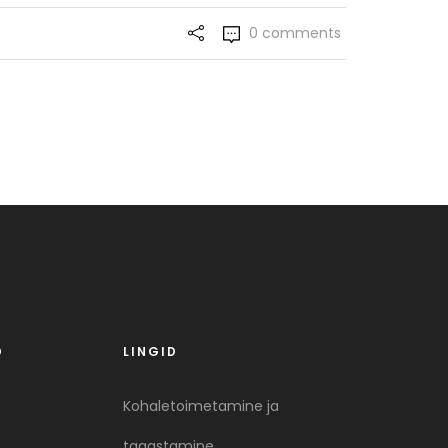
0 comments
D
LINGID
Kohaletoimetamine ja
tagastamine