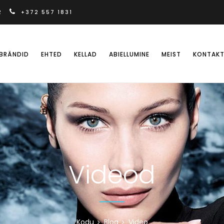
2
+372 557 1831
BRÄNDID
EHTED
KELLAD
ABIELLUMINE
MEIST
KONTAK
Videod
Kodu
Blog
Video