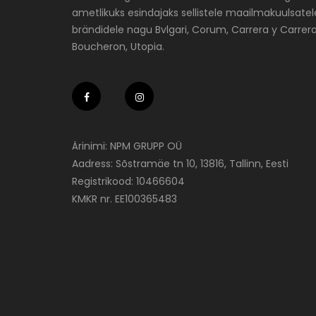
ametlikuks esindajaks sellistele maailmakuulsatel
brändidele nagu Bvlgari, Corum, Carrera y Carrera
Boucheron, Utopia.
Ärinimi: NPM GRUPP OÜ
Aadress: Sõstramäe tn 10, 13816, Tallinn, Eesti
Registrikood: 10466604
KMKR nr. EE100365483