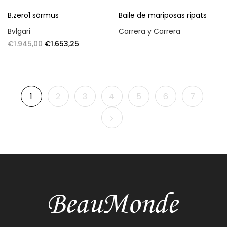
B.zero1 sõrmus
Baile de mariposas ripats
Bvlgari
Carrera y Carrera
€
1.945,00
€
1.653,25
1
2
3
4
5
6
7