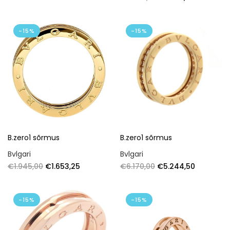
-15%
-15%
B.zero1 sõrmus
B.zero1 sõrmus
Bvlgari
Bvlgari
€
1.945,00
€
1.653,25
€
6.170,00
€
5.244,50
-15%
-15%