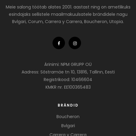
Meie salong töötab alates 2001. aastast ning on ametlikuks
esindajaks sellistele maailmakuulsatele brändidele nagu
Bvlgari, Corum, Carrera y Carrera, Boucheron, Utopia.
Ärinimi: NPM GRUPP OÜ
Aadress: Sõstramäe tn 10, 13816, Tallinn, Eesti
Registrikood: 10466604
KMKR nr. EE100365483
BRÄNDID
Boucheron
Bvlgari
Carrera y Carrera