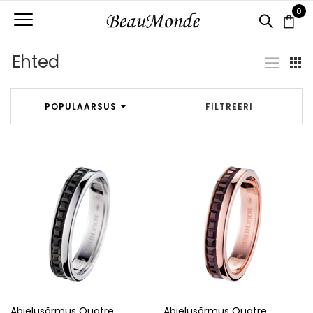
0
Ehted
FILTREERI
Abielusõrmus Quatre
Abielusõrmus Quatre