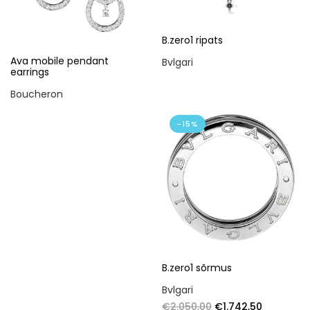
B.zero1 ripats
Ava mobile pendant
Bvlgari
earrings
Boucheron
-15%
B.zero1 sõrmus
Bvlgari
€
2.050,00
€
1.742,50