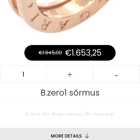
€
1.653,25
€
1.945,00
B.zero1 sõrmus
B.Zero1 ühe ribaga sõrmus, 18K roosa kuld
MORE DETAILS