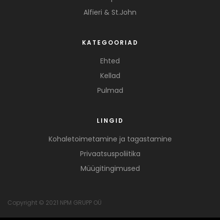
Alfieri & St.John
KATEGOORIAD
Ehted
Kellad
Pulmad
LINGID
Kohaletoimetamine ja tagastamine
Privaatsuspoliitika
Müügitingimused
Copyright © 2021 NPM GRUPP OÜ