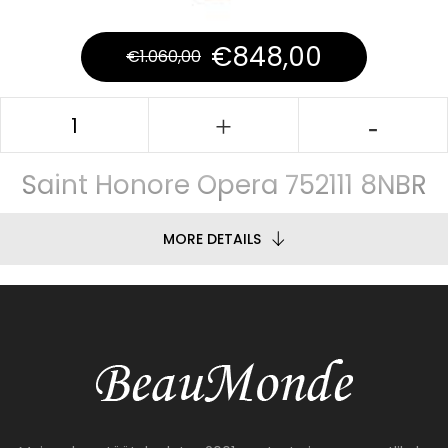
€
848,00
€
1.060,00
Saint Honore Opera 752111 8NBR
MORE DETAILS