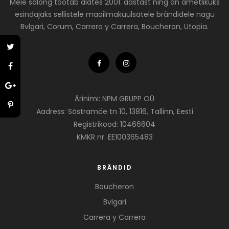
Meie salong töötab alates 2001. aastast ning on ametlikuks
esindajaks sellistele maailmakuulsatele brändidele nagu
Bvlgari, Corum, Carrera y Carrera, Boucheron, Utopia.
Ärinimi: NPM GRUPP OÜ
Aadress: Sõstramäe tn 10, 13816, Tallinn, Eesti
Registrikood: 10466604
KMKR nr. EE100365483
BRÄNDID
Boucheron
Bvlgari
Carrera y Carrera