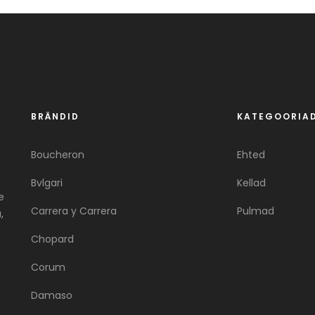
BRÄNDID
KATEGOORIA
Boucheron
Ehted
Bvlgari
Kellad
e
Carrera y Carrera
Pulmad
,
Chopard
Corum
Damaso