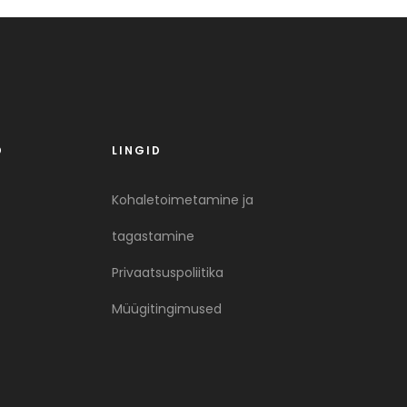
D
LINGID
Kohaletoimetamine ja
tagastamine
Privaatsuspoliitika
Müügitingimused