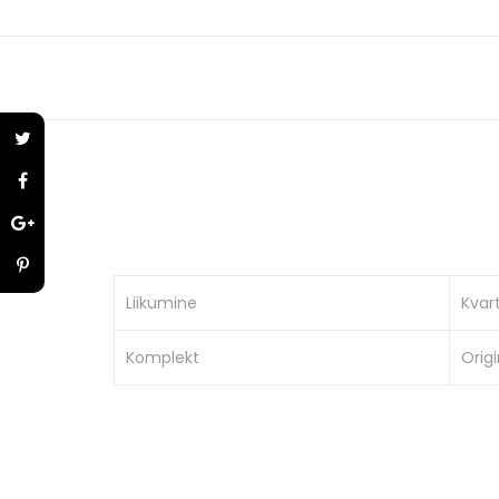
Liikumine
Kvar
Komplekt
Origi