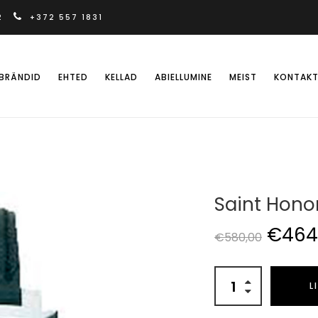
2
+372 557 1831
BRÄNDID
EHTED
KELLAD
ABIELLUMINE
MEIST
KONTAK
Saint Hono
€
464
€
580,00
L