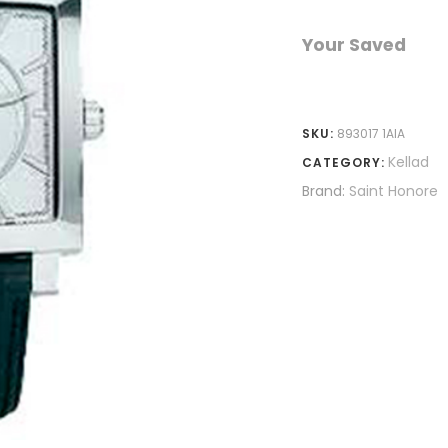
Your Saved
SKU:
893017 1AIA
Kellad
CATEGORY:
Brand:
Saint Honore