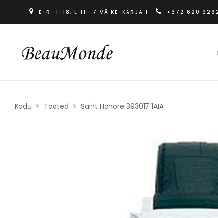
E-R 11-18, L 11-17 VÄIKE-KARJA 1
+372 620 926
Kodu
Tooted
Saint Honore 893017 1AIA