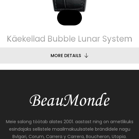
Käekellad Bubble Lunar System
MORE DETAILS
Meie salong töötab alates 2001. aastast ning on ametlikuks
esindajaks sellistele maailmakuulsatele brändidele nagu
Bvlgari, Corum, Carrera y Carrera, Boucheron, Utopia.