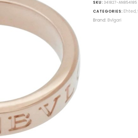
SKU:
341827-AN854185
Ehted
CATEGORIES:
,
Brand:
Bvlgari