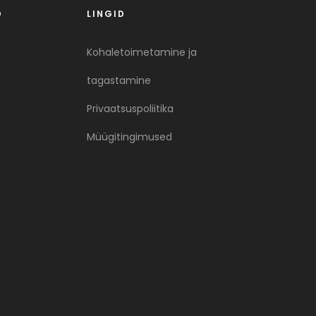
D
LINGID
Kohaletoimetamine ja
tagastamine
Privaatsuspoliitika
Müügitingimused