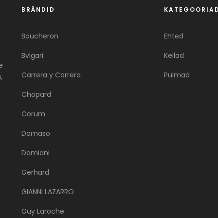
BRÄNDID
KATEGOORIA
Boucheron
Ehted
Bvlgari
Kellad
e
Carrera y Carrera
Pulmad
,
Chopard
Corum
Damaso
Damiani
Gerhard
GIANNI LAZARRO
Guy Laroche