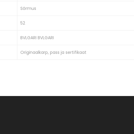
Sõrmus
52
BVLGARI BVLGARI
Originaalkarp, pass ja sertifikaat