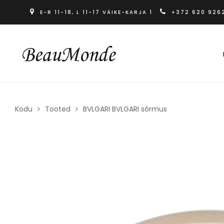
E-R 11-18, L 11-17 VÄIKE-KARJA 1
+372 620 926
Kodu
Tooted
BVLGARI BVLGARI sõrmus