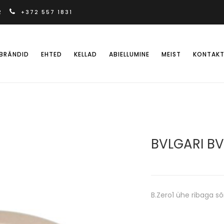
2
+372 557 1831
BRÄNDID
EHTED
KELLAD
ABIELLUMINE
MEIST
KONTAK
BVLGARI B
B.Zero1 ühe ribaga s