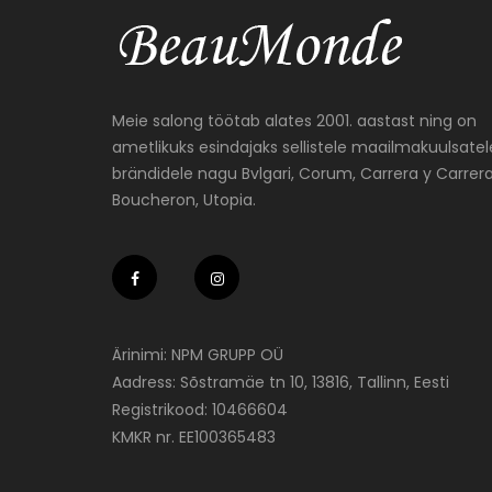
Meie salong töötab alates 2001. aastast ning on
ametlikuks esindajaks sellistele maailmakuulsatel
brändidele nagu Bvlgari, Corum, Carrera y Carrera
Boucheron, Utopia.
Ärinimi: NPM GRUPP OÜ
Aadress: Sõstramäe tn 10, 13816, Tallinn, Eesti
Registrikood: 10466604
KMKR nr. EE100365483