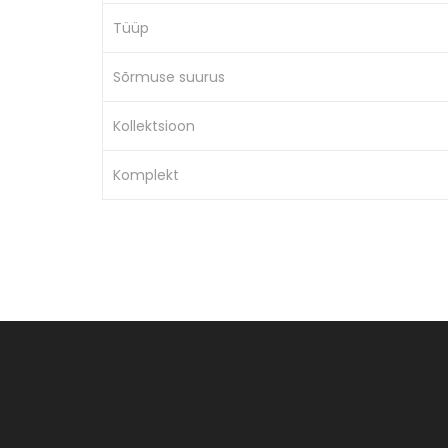
Tüüp
Sõrmuse suurus
Kollektsioon
Komplekt