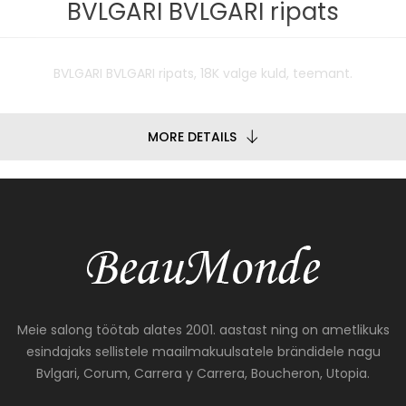
BVLGARI BVLGARI ripats
BVLGARI BVLGARI ripats, 18K valge kuld, teemant.
MORE DETAILS
Meie salong töötab alates 2001. aastast ning on ametlikuks
esindajaks sellistele maailmakuulsatele brändidele nagu
Bvlgari, Corum, Carrera y Carrera, Boucheron, Utopia.