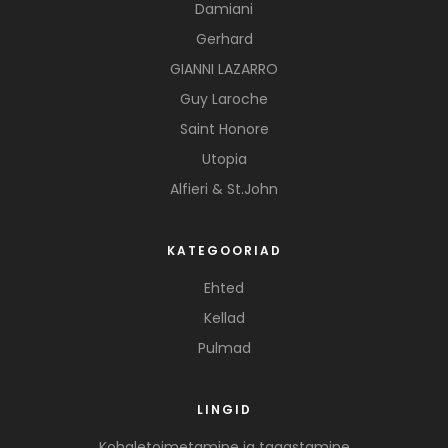
Damiani
Gerhard
GIANNI LAZARRO
Guy Laroche
Saint Honore
Utopia
Alfieri & St.John
KATEGOORIAD
Ehted
Kellad
Pulmad
LINGID
Kohaletoimetamine ja tagastamine