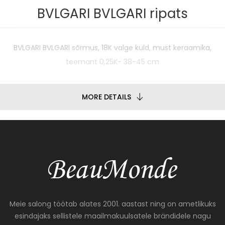
BVLGARI BVLGARI ripats
BVLGARI BVLGARI sõrmus, 18K valge kuld, must keraamika,
teemant 0,25K- 38-45 cm
MORE DETAILS
Meie salong töötab alates 2001. aastast ning on ametlikuks
esindajaks sellistele maailmakuulsatele brändidele nagu