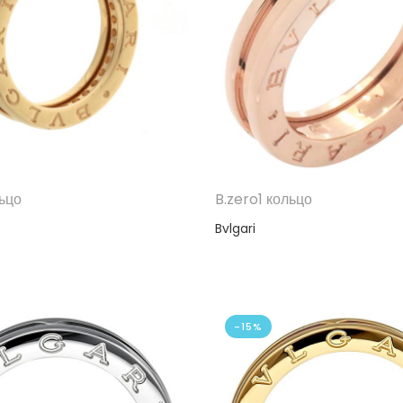
льцо
B.zero1 кольцо
Bvlgari
-15%