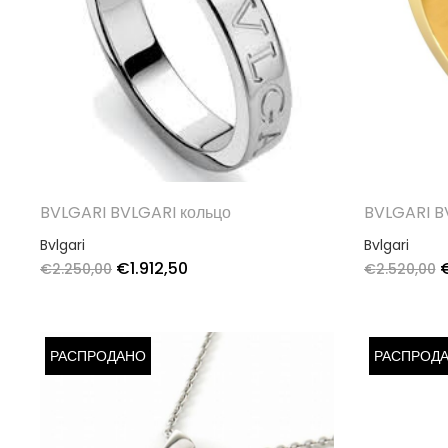
BVLGARI BVLGARI кольцо
BVLGARI B
Bvlgari
Bvlgari
€
1.912,50
€
2.250,00
€
2.520,00
РАСПРОДАНО
РАСПРОД