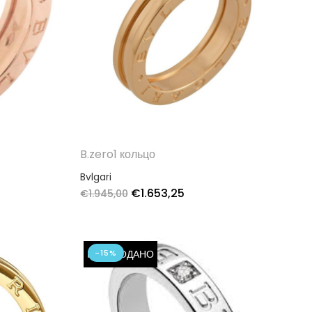
B.zero1 кольцо
Bvlgari
€
1.653,25
€
1.945,00
РАСПРОДАНО
-15%