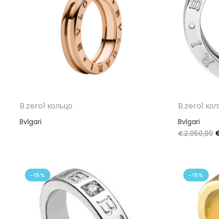
B.zero1 кольцо
B.zero1 ко
Bvlgari
Bvlgari
€
2.050,00
-15%
-15%