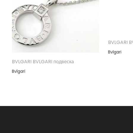
BVLGARI B
Bvlgari
BVLGARI BVLGARI подвеска
Bvlgari