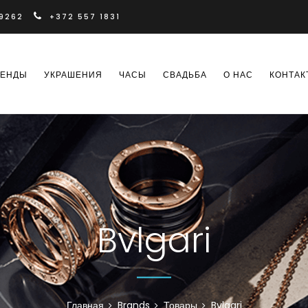
 9262
+372 557 1831
РЕНДЫ
УКРАШЕНИЯ
ЧАСЫ
СВАДЬБА
О НАС
КОНТАК
Bvlgari
Главная
Brands
Товары
Bvlgari