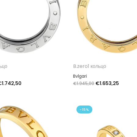
льцо
B.zero1 кольцо
Bvlgari
€
1.742,50
€
1.653,25
€
1.945,00
-15%