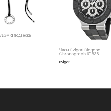
VLGARI подвеска
Часы Bvlgari Diagono
Chronograph 101635
Bvlgari